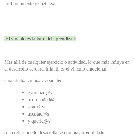
profundamente respetuosa.
 El vínculo es la base del aprendizaje
Más allá de cualquier ejercicio o actividad, lo que más influye en 
el desarrollo cerebral infantil es el vínculo emocional.
Cuando l@s niñ@s se sienten:
escuchad@s
acompañad@s
segur@s
aceptad@s
y querid@s
su cerebro puede desarrollarse con mayor equilibrio.